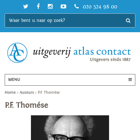
020 524 98 00
MENU
Home
>
Auteurs
>
P.F. Thomése
P.F. Thomése