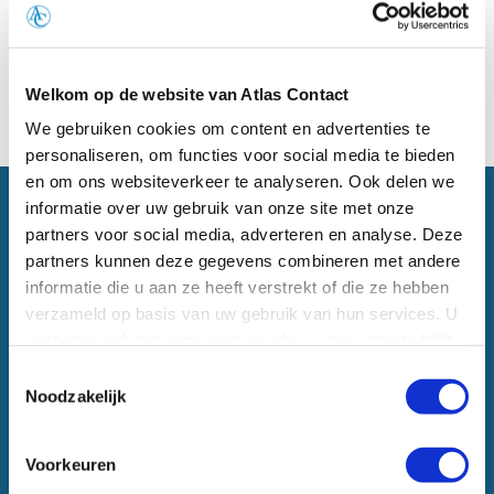
Helaas, zijn er geen boeken gevonden voor deze bindingswijze.
Welkom op de website van Atlas Contact
Terug naar boven
We gebruiken cookies om content en advertenties te
personaliseren, om functies voor social media te bieden
en om ons websiteverkeer te analyseren. Ook delen we
informatie over uw gebruik van onze site met onze
partners voor social media, adverteren en analyse. Deze
NIEUWSBRIEF
partners kunnen deze gegevens combineren met andere
informatie die u aan ze heeft verstrekt of die ze hebben
verzameld op basis van uw gebruik van hun services. U
gaat akkoord met onze cookies als u onze website blijft
gebruiken.
Toestemmingsselectie
Noodzakelijk
Voorkeuren