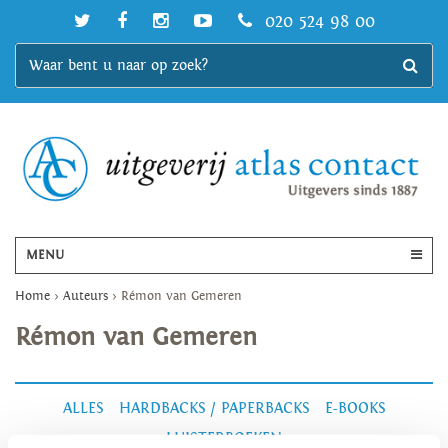
020 524 98 00
MENU
Home
>
Auteurs
>
Rémon van Gemeren
Rémon van Gemeren
ALLES
HARDBACKS / PAPERBACKS
E-BOOKS
LUISTERBOEKEN