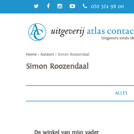
020 524 98 00
Home
>
Auteurs
>
Simon Roozendaal
Simon Roozendaal
ALLES
De winkel van mijn vader