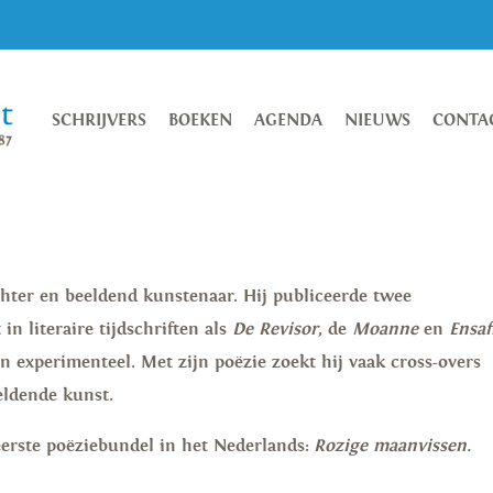
SCHRIJVERS
BOEKEN
AGENDA
NIEUWS
CONTA
chter en beeldend kunstenaar. Hij publiceerde twee
in literaire tijdschriften als
De Revisor
, de
Moanne
en
Ensaf
en experimenteel. Met zijn poëzie zoekt hij vaak cross-overs
eldende kunst.
 eerste poëziebundel in het Nederlands:
Rozige maanvissen.