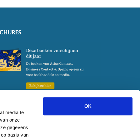
CHURES
OK
al media te
 van onze
@atlascontact.nl
Weesperstraat 105A, 1018 VN, Amsterdam
deze gegevens
 op basis van