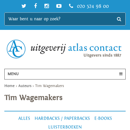
020 524 98 00
MENU
Home
>
Auteurs
>
Tim Wagemakers
Tim Wagemakers
ALLES
HARDBACKS / PAPERBACKS
E-BOOKS
LUISTERBOEKEN