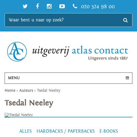
020 524 98 00
MENU
Home
>
Auteurs
>
Tsedal Neeley
Tsedal Neeley
ALLES
HARDBACKS / PAPERBACKS
E-BOOKS