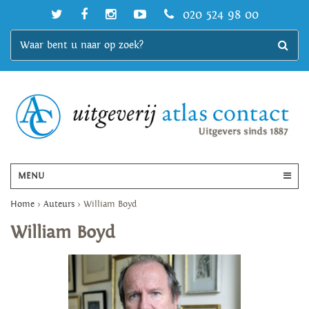
020 524 98 00
MENU
Home
>
Auteurs
>
William Boyd
William Boyd