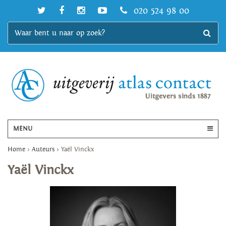
020 524 98 00
MENU
Home
>
Auteurs
>
Yaël Vinckx
Yaël Vinckx