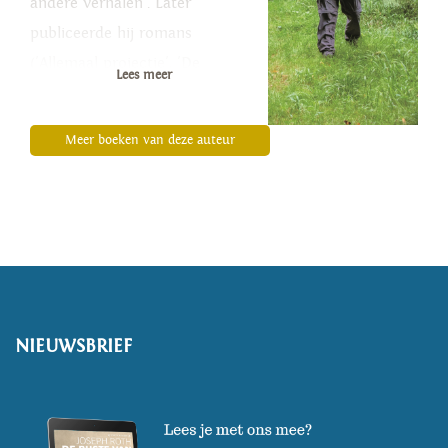
andere verhalen'. Later
publiceerde hij romans
('Allemaal projectie', 'De
Lees meer
inquisiteur', 'De dwaze
eilanden'), reisboeken en een
Meer boeken van deze auteur
antropologische thriller
('Antropologen te velde'). Als
schrijver en reisjournalist is hij
gespecialiseerd in noordelijke
gebieden. Hij schreef een boek
over Lapland ('Altijd Lapland')
en twee boeken over IJsland:
NIEUWSBRIEF
'Land van grote eenzaamheid'
en de historische roman 'De
knoop van IJsland', die ook in