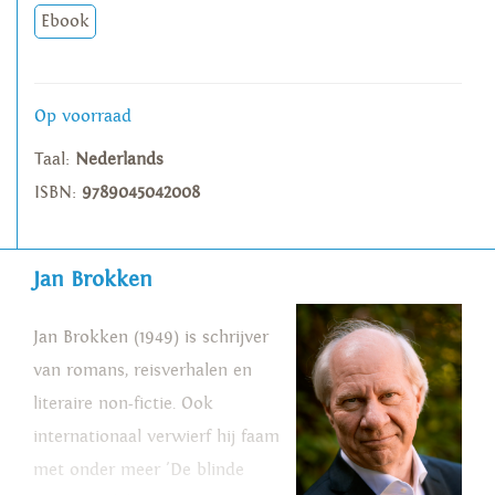
Ebook
Op voorraad
Taal:
Nederlands
ISBN:
9789045042008
Jan Brokken
Jan Brokken (1949) is schrijver
van romans, reisverhalen en
literaire non-fictie. Ook
internationaal verwierf hij faam
met onder meer 'De blinde