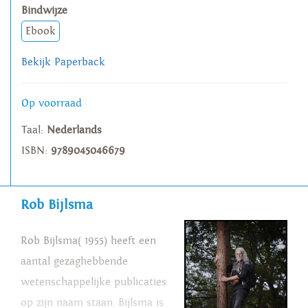
Bindwijze
Ebook
Bekijk Paperback
Op voorraad
Taal:
Nederlands
ISBN:
9789045046679
Rob Bijlsma
Rob Bijlsma( 1955) heeft een
aantal gezaghebbende
wetenschappelijke publicaties
op zijn naam staan. Bijlsma is