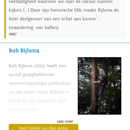
veelzijdigheid waarmee we naar de natuur kunnen
kijken, […] Door zijn historische blik maakt Bijlsma de
lezer deelgenoot van een schat aan kennis.' -
(waardering: vier ballen).
NRC
Rob Bijlsma
Rob Bijlsma (1955) heeft een
aantal gezaghebbende
wetenschappelijke publicaties
op zijn naam staan. Bijlsma is
een bron van inspiratie voor
veel vogelaars,
natuurbeschermers en
Lees meer
ornithologen. Van Rob Bijlsma
Meer boeken van deze auteur