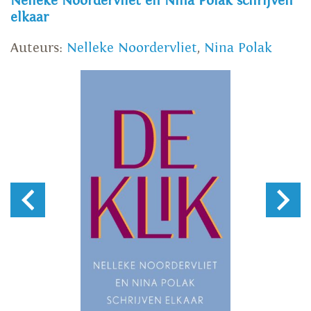
Nelleke Noordervliet en Nina Polak schrijven
elkaar
Auteurs:
Nelleke Noordervliet
,
Nina Polak