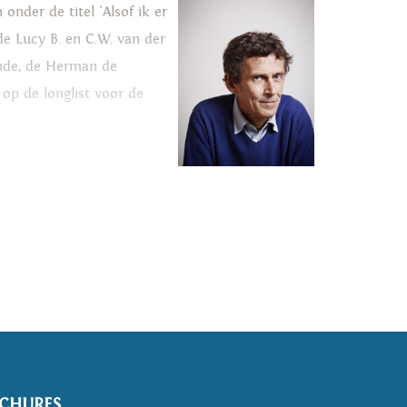
onder de titel 'Alsof ik er
de Lucy B. en C.W. van der
kunde, de Herman de
 op de longlist voor de
CHURES