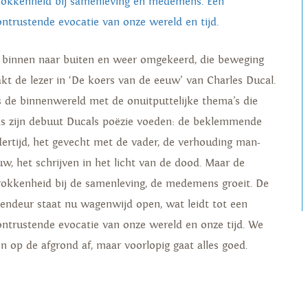
rokkenheid bij samenleving en medemens. Een
ontrustende evocatie van onze wereld en tijd.
 binnen naar buiten en weer omgekeerd, die beweging
kt de lezer in ‘De koers van de eeuw’ van Charles Ducal.
is de binnenwereld met de onuitputtelijke thema’s die
ds zijn debuut Ducals poëzie voeden: de beklemmende
dertijd, het gevecht met de vader, de verhouding man-
uw, het schrijven in het licht van de dood. Maar de
rokkenheid bij de samenleving, de medemens groeit. De
tendeur staat nu wagenwijd open, wat leidt tot een
ontrustende evocatie van onze wereld en onze tijd. We
en op de afgrond af, maar voorlopig gaat alles goed.