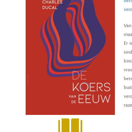
bet
ver
Van
maa
Er 
sin
kin
vro
bet
bui
ver
raz