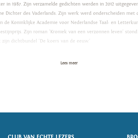
er in 1987. Zijn verzamelde gedichten werden in 2012 uitgegeven 
sche Dichter des Vaderlands. Zijn werk werd onderscheiden met 
s van de Koninklijke Academie voor Nederlandse Taal- en Letter
estijnprijs. Zijn roman 'Kroniek van een verzonnen leven' stond
jnt zijn dichtbundel 'De koers van de eeuw.'
Lees meer
CLUB VAN ECHTE LEZERS
BRO