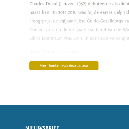
Charles Ducal (Leuven, 1952) debuteerde als dicht
haast ben'. In 2014-2016 was hij de eerste Belgi
Hoogtprijs, de vijfjaaarlijkse Guido Gezelleprij
Coninckprijs en de driejaarlijkse Karel Van de Wo
Libris Literatuur Prijs 2019. In april 2021 verschi
(Foto: Merlijn Doomernik)
Meer boeken van deze auteur
NIEUWSBRIEF