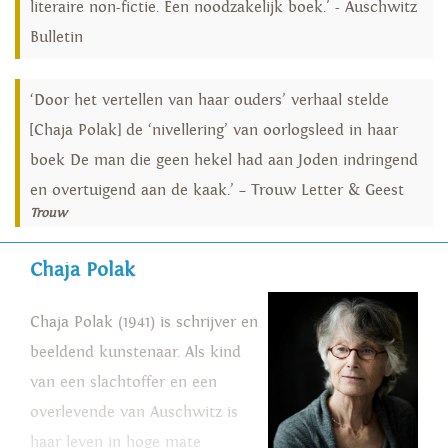
literaire non-fictie. Een noodzakelijk boek.' - Auschwitz
Bulletin
‘Door het vertellen van haar ouders’ verhaal stelde
[Chaja Polak] de ‘nivellering’ van oorlogsleed in haar
boek De man die geen hekel had aan Joden indringend
en overtuigend aan de kaak.’ – Trouw Letter & Geest
Trouw
Chaja Polak
Chaja Polak (1941) is schrijver en
beeldend kunstenaar. Als kind
van een slachtoffer en een
overlevende van Auschwitz is
haar leven in hoge mate