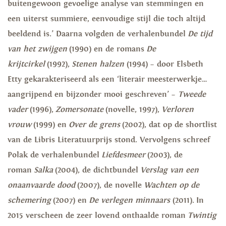
buitengewoon gevoelige analyse van stemmingen en
een uiterst summiere, eenvoudige stijl die toch altijd
beeldend is.’ Daarna volgden de verhalenbundel
De tijd
van het zwijgen
(1990) en de romans
De
krijtcirkel
(1992),
Stenen halzen
(1994) – door Elsbeth
Etty gekarakteriseerd als een ‘literair meesterwerkje…
aangrijpend en bijzonder mooi geschreven’ –
Tweede
vader
(1996),
Zomersonate
(novelle, 1997),
Verloren
vrouw
(1999) en
Over de grens
(2002), dat op de shortlist
van de Libris Literatuurprijs stond. Vervolgens schreef
Polak de verhalenbundel
Liefdesmeer
(2003), de
roman
Salka
(2004), de dichtbundel
Verslag van een
onaanvaarde dood
(2007), de novelle
Wachten op de
schemering
(2007) en
De verlegen minnaars
(2011). In
2015 verscheen de zeer lovend onthaalde roman
Twintig