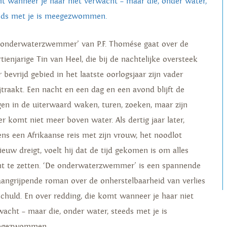
t wanneer je haar niet verwacht – maar die, onder water,
eds met je is meegezwommen.
 onderwaterzwemmer’ van P.F. Thomése gaat over de
tienjarige Tin van Heel, die bij de nachtelijke oversteek
 bevrijd gebied in het laatste oorlogsjaar zijn vader
jtraakt. Een nacht en een dag en een avond blijft de
gen in de uiterwaard waken, turen, zoeken, maar zijn
er komt niet meer boven water. Als dertig jaar later,
dens een Afrikaanse reis met zijn vrouw, het noodlot
ieuw dreigt, voelt hij dat de tijd gekomen is om alles
ht te zetten. ‘De onderwaterzwemmer' is een spannende
aangrijpende roman over de onherstelbaarheid van verlies
schuld. En over redding, die komt wanneer je haar niet
wacht – maar die, onder water, steeds met je is
egezwommen.