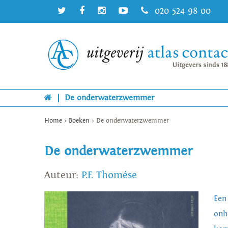
020 524 98 00
|
De onderwaterzwemmer
Home
>
Boeken
>
De onderwaterzwemmer
De onderwaterzwemmer
Auteur:
P.F. Thomése
Een
onh