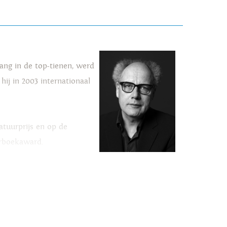
ng in de top-tienen, werd
hij in 2003 internationaal
atuurprijs en op de
erboekaward.