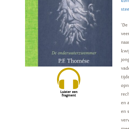
kom
ste
‘De
veer
naar
kwi
jon
vad
tij
opn
Luister een
rec
fragment
en 
en 
ver
me