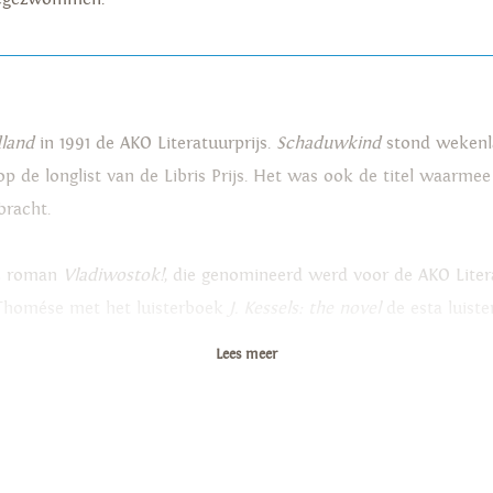
dland
in 1991 de AKO Literatuurprijs.
Schaduwkind
stond wekenla
 de longlist van de Libris Prijs. Het was ook de titel waarmee 
bracht.
le roman
Vladiwostok!
, die genomineerd werd voor de AKO Liter
 Thomése met het luisterboek
J. Kessels: the novel
de esta luist
Lees meer