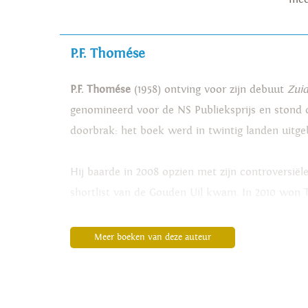
P.F. Thomése
P.F. Thomése
(1958) ontving voor zijn debuut
Zui
genomineerd voor de NS Publieksprijs en stond op
doorbrak: het boek werd in twintig landen uitge
Hij baarde in 2008 opzien met zijn controversië
shortlist van de Gouden Uil kwam. In 2010 won
(Foto: Annaleen Louwes)
Meer boeken van deze auteur