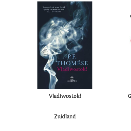
Vladiwostok!
G
Zuidland