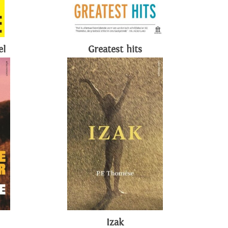
el
Greatest hits
Izak