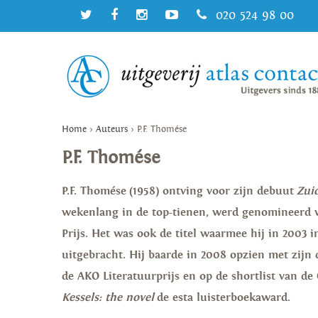
020 524 98 00
Home
>
Auteurs
>
P.F. Thomése
P.F. Thomése
P.F. Thomése
(1958) ontving voor zijn debuut
Zui
wekenlang in de top-tienen, werd genomineerd vo
Prijs. Het was ook de titel waarmee hij in 2003 
uitgebracht.
Hij baarde in 2008 opzien met zijn
de AKO Literatuurprijs en op de shortlist van 
Kessels: the novel
de esta luisterboekaward.