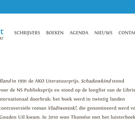
SCHRIJVERS
BOEKEN
AGENDA
NIEUWS
CONTA
dland
in 1991 de AKO Literatuurprijs.
Schaduwkind
stond
or de NS Publieksprijs en stond op de longlist van de Libri
internationaal doorbrak: het boek werd in twintig landen
 controversiële roman
Vladiwostok!
, die genomineerd werd v
de Gouden Uil kwam. In 2010 won Thomése met het luisterboe