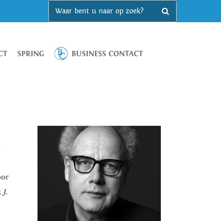
CT
SPRING
BUSINESS CONTACT
s
oor
k
J.