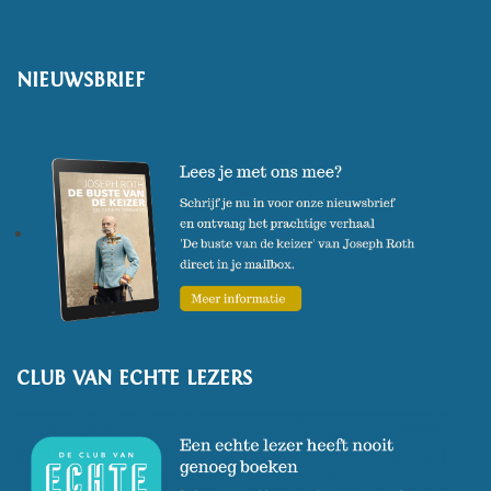
Chalet 152. Zijn boeken werden
veelvuldig genomineerd, o.a.
NIEUWSBRIEF
voor de ako Literatuurprijs, en
bekroond met de F.
Bordewijkprijs, en vertalingen
ervan verschenen in Duitsland
en Frankrijk.
CLUB VAN ECHTE LEZERS