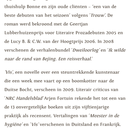
thuishulp Bonne en zijn oude cliënten – ‘een van de
beste debuten van het seizoen’ volgens '
Trouw'.
De
roman werd bekroond met de Geertjan
Lubberhuizenprijs voor Literaire Prozadebuten 2005 en
de Lucy B. & C.W. van der Hoogtprijs 2006. In 2008
verschenen de verhalenbundel '
Dweiloorlog'
en '
Ik wilde
naar de rand van Bejing. Een reisverhaal
.'
'Vis'
, een novelle over een steuntrekkende kunstenaar
die een week mee vaart op een boomkotter naar de
Duitse Bocht, verscheen in 2009. Literair criticus van
'
NRC Handelsblad'
Arjen Fortuin rekende het
tot een van
de 13 onvergetelijke boeken uit zijn vijftienjarige
praktijk als recensent. Vertalingen van '
Meester in de
hygiëne'
en '
Vis'
verschenen in Duitsland en Frankrijk.