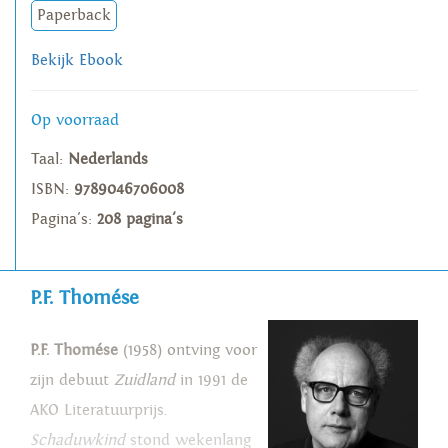
Paperback
Bekijk Ebook
Op voorraad
Taal:
Nederlands
ISBN:
9789046706008
Pagina's:
208 pagina's
P.F. Thomése
P.F. Thomése
(1958) ontving voor
zijn debuut
Zuidland
in 1991 de
AKO Literatuurprijs.
Schaduwkind
stond wekenlang