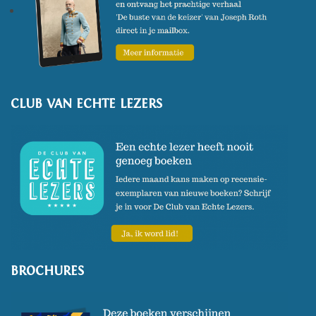
kwam. In 2010 won Thomése
met het luisterboek
J. Kessels:
the novel
de esta
luisterboekaward.
CLUB VAN ECHTE LEZERS
(Foto: Annaleen Louwes)
BROCHURES