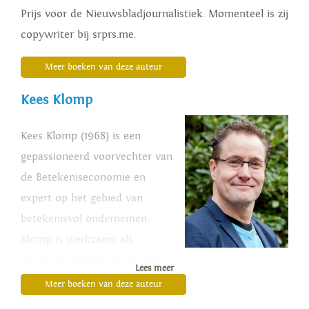
Prijs voor de Nieuwsbladjournalistiek. Momenteel is zij
copywriter bij srprs.me.
Meer boeken van deze auteur
Kees Klomp
Kees Klomp (1968) is een
gepassioneerd voorvechter van
de Betekeniseconomie en
expert op het gebied van
betekenisvol ondernemen.
Klomp is werkzaam als
directeur bij SMO, de zakelijk-
Lees meer
maatschappelijke denktank van
Meer boeken van deze auteur
de Erasmus Universiteit. Van