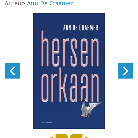
Auteur:
Ann De Craemer