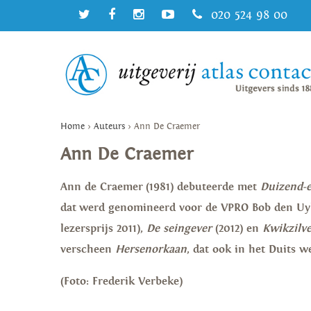
020 524 98 00
Home
>
Auteurs
>
Ann De Craemer
Ann De Craemer
Ann de Craemer (1981) debuteerde met
Duizend-e
dat werd genomineerd voor de VPRO Bob den Uyl
lezersprijs 2011),
De seingever
(2012) en
Kwikzilv
verscheen
Hersenorkaan
, dat ook in het Duits w
(Foto: Frederik Verbeke)