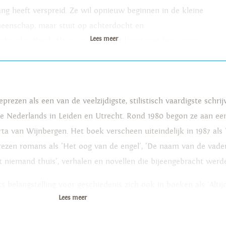
ng heeft verspreid. Ze wil opnieuw beginnen in de kleine
eenschap, maar stuit op achterdocht en
Lees meer
ughoudendheid. Als ze in aanraking komt met het verzet
dt ze voor een moeilijke keuze gesteld: die tussen
elddadige actie en verdachte afzijdigheid. De roman Het
ind van de gelukkigen houdt ons pijnlijk geloofwaardig
rezen als een van de veelzijdigste, stilistisch vaardigste schrij
r wat er zou kunnen gebeuren als een democratisch
e Nederlands in Leiden en Utrecht. Rond 1980 begon ze aan een
ozen partij de absolute macht in Europa naar zich
ta van Wijnbergen. Het boek verscheen uiteindelijk in 1987 als
trekt en de oppositie op allerlei manieren uitschakelt.
ezen romans als 'Het oog van de engel', 'De naam van de vader',
t niemand thuis', verhalen en novellen die bijeengebracht werde
s belangstelling voor geschiedenis zich ook in boeken als 'Altij
Lees meer
or het Rijksmuseum en voor de Amstelhof. In 2012 verscheen de
jurist, arts en dubbelspion. In 2013 schreef Nelleke Noordervl