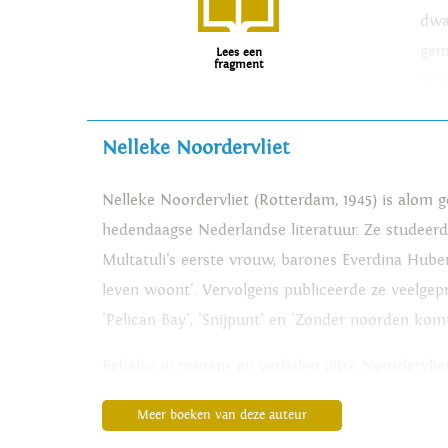
dwa
gem
Lees een
fragment
ter
wor
gew
Nelleke Noordervliet
bew
Nelleke Noordervliet (Rotterdam, 1945) is alom gep
voo
hedendaagse Nederlandse literatuur. Ze studeerd
gek
Multatuli’s eerste vrouw, barones Everdina Huber
toe
leven woont'. Vervolgens publiceerde ze veelgepr
'Pelican Bay', 'Snijpunt' en 'Zonder noorden kom
Behalve in romans en verhalen uitte Noordervliet
overgrootmoeder, en in boeken die ze schreef vo
Meer boeken van deze auteur
geschiedenis van de 17e eeuwse Menno Molenaar, 