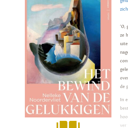
gel
zic
‘O,
ze 
uit
nag
con
gel
ove
de 
In 
bes
hoo
ver