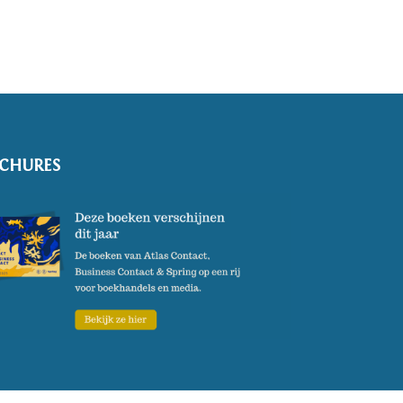
eden en de historiciteit
een in 2020 en 'We kunnen
oond en in verschillende
CHURES