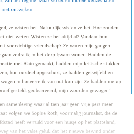
uk van het regime. Maar verzet en morele keuzes laten
h niet ontwijken.
 god, ze wisten het. Natuurlijk wisten ze het. Hoe zouden
het niet weten. Wisten ze het altijd al? Vandaar hun
erst voorzichtige vriendschap? Ze waren mijn gangen
egaan zodra ik in het dorp kwam wonen. Hadden de
nectie met Alain gemaakt, hadden mijn kritische stukken
ezen, hun oordeel opgeschort, ze hadden getwijfeld en
rwogen in hoeverre ik van nut kon zijn. Ze hadden me op
proef gesteld, geobserveerd, mijn woorden gewogen.’
een samenleving waar al tien jaar geen vrije pers meer
taat volgen we Sophie Roth, voormalig journalist, die de
fdstad heeft verruild voor een huisje op het platteland,
 weg van het valse geluk dat het nieuwe bewind onder