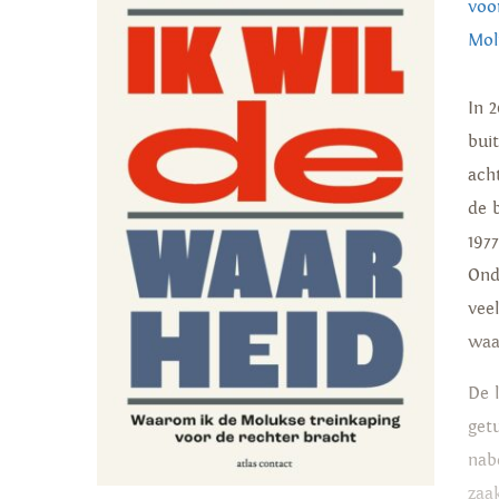
voor
Mol
In 
bui
ach
de 
197
Ond
vee
waar
De 
get
nab
zaa