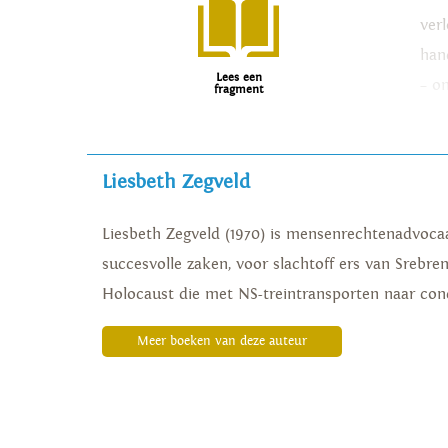
ver
han
Lees een
– om
fragment
Liesbeth Zegveld
Liesbeth Zegveld (1970) is mensenrechtenadvoca
succesvolle zaken, voor slachtoff ers van Srebre
Holocaust die met NS-treintransporten naar co
Meer boeken van deze auteur