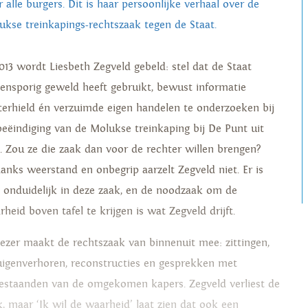
 alle burgers. Dit is haar persoonlijke verhaal over de
ukse treinkapings-rechtszaak tegen de Staat.
2013 wordt Liesbeth Zegveld gebeld: stel dat de Staat
tensporig geweld heeft gebruikt, bewust informatie
terhield én verzuimde eigen handelen te onderzoeken bij
beëindiging van de Molukse treinkaping bij De Punt uit
7. Zou ze die zaak dan voor de rechter willen brengen?
anks weerstand en onbegrip aarzelt Zegveld niet. Er is
l onduidelijk in deze zaak, en de noodzaak om de
heid boven tafel te krijgen is wat Zegveld drijft.
lezer maakt de rechtszaak van binnenuit mee: zittingen,
uigenverhoren, reconstructies en gesprekken met
estaanden van de omgekomen kapers. Zegveld verliest de
k, maar ‘Ik wil de waarheid’ laat zien dat ook een