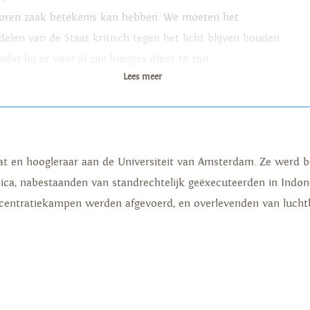
loren zaak betekenis kan hebben. We moeten het
delen van de Staat kritisch tegen het licht blijven houden
dat hij er voor ál zijn burgers dient te zijn.
Lees meer
at en hoogleraar aan de Universiteit van Amsterdam. Ze werd
nica, nabestaanden van standrechtelijk geëxecuteerden in Indone
ncentratiekampen werden afgevoerd, en overlevenden van luch