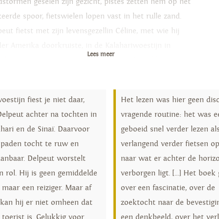
dstormen geselen zijn gezicht, pistes zetten hem op het
eerde spoor, fietswielen lopen vast in het rulle zand.
eut fietst met zijn levensgezellin Céline, met wie hij
der Amerika doorkruiste, in de Kalahariwoestijn in
Lees meer
ibië, de Sinaïwoestijn in Egypte en de Marokkaanse
ara. Op zoek naar de gelukzalige eenzaamheid van het
dse landschap, de legendarische gastvrijheid van de
oestijn fiest je niet daar,
Het lezen was hier geen disc
oeïenen en de geheimen van het stuivende zand. In de
elpeut achter na tochten in
vragende routine: het was e
tijn fiets je niet, dat is de les die Delpeut leert. Maar
hari en de Sinaï. Daarvoor
geboeid snel verder lezen al
 de legendarische reisverslagen van T.E. Lawrence, Wilfred
e paden tocht te ruw en
verlangend verder fietsen o
siger en Ralph A. Bagnold in zijn bagage valt er voldoende
anbaar. Delpeut worstelt
naar wat er achter de horiz
dromen
n rol. Hij is geen gemiddelde
verborgen ligt. [...] Het boek
, maar een reiziger. Maar af
over een fascinatie, over de
 kan hij er niet omheen dat
zoektocht naar de bevestigi
 toerist is. Gelukkig voor
een denkbeeld, over het ver