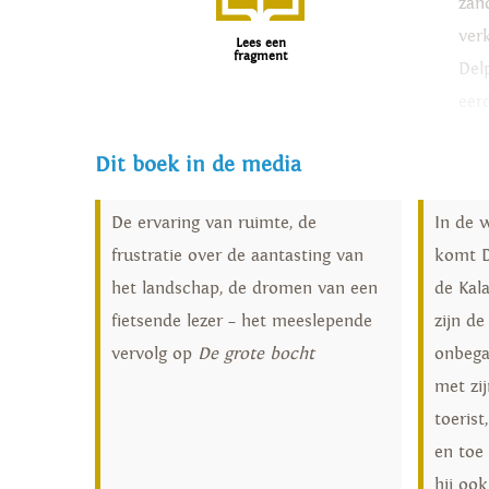
zan
verk
Lees een
fragment
Delp
eer
Nam
Dit boek in de media
Sah
wei
De ervaring van ruimte, de
In de w
bed
frustratie over de aantasting van
komt D
woes
het landschap, de dromen van een
de Kala
met
fietsende lezer – het meeslepende
zijn d
The
vervolg op
De grote bocht
onbega
te 
met zij
toerist
en toe
hij ook