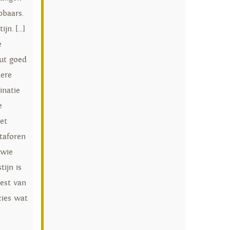
pbaars.
n. [...]
e
ut goed
dere
inatie
e
met
taforen
 wie
ijn is
est van
cies wat