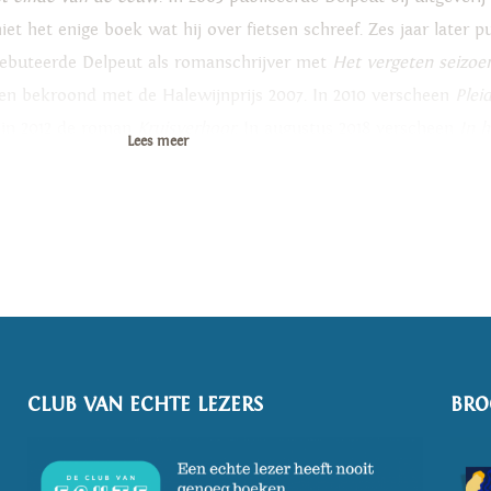
iet het enige boek wat hij over fietsen schreef. Zes jaar later p
debuteerde Delpeut als romanschrijver met
Het vergeten seizoe
en bekroond met de Halewijnprijs 2007. In 2010 verscheen
Plei
 in 2012 de roman
Kruisverhoor.
In augustus 2018 verscheen
In h
Lees meer
n kwaad
.
CLUB VAN ECHTE LEZERS
BRO