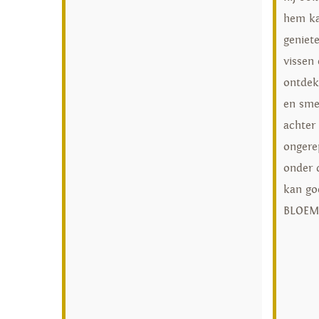
hem ka
geniet
vissen 
ontdekk
en sme
achter 
ongerep
onder d
kan go
BLOEM