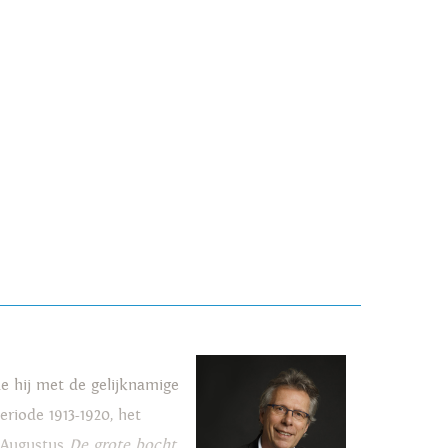
de hij met de gelijknamige
eriode 1913-1920, het
j Augustus
De grote bocht.