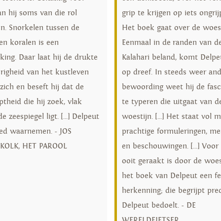
n hij soms van die rol
grip te krijgen op iets ongrij
en. Snorkelen tussen de
Het boek gaat over de woestij
en koralen is een
Eenmaal in de randen van d
ing. Daar laat hij de drukte
Kalahari beland, komt Delpe
righeid van het kustleven
op dreef. In steeds weer an
zich en beseft hij dat de
bewoording weet hij de fasc
theid die hij zoek, vlak
te typeren die uitgaat van d
e zeespiegel ligt. [...] Delpeut
woestijn. [...] Het staat vol 
ed waarnemen. - JOS
prachtige formuleringen, me
KOLK, HET PAROOL
en beschouwingen. [...] Voor
ooit geraakt is door de woest
het boek van Delpeut een fe
herkenning; die begrijpt pre
Delpeut bedoelt. - DE
WERELDFIETSER