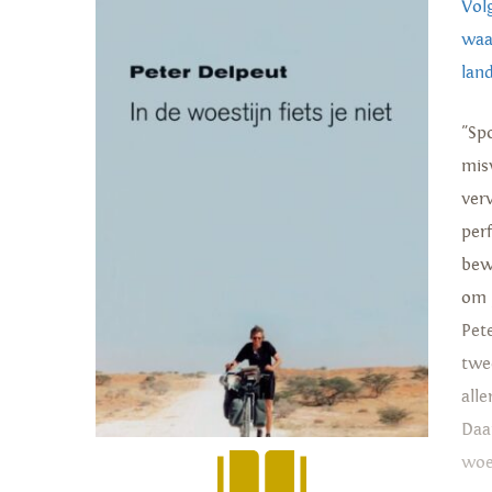
Vol
waa
lan
"Spo
misv
verv
per
bew
om 
Pet
twe
all
Daa
woe