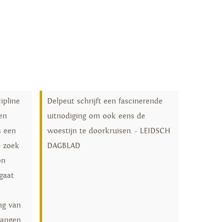
ipline
Delpeut schrijft een fascinerende
en
uitnodiging om ook eens de
s een
woestijn te doorkruisen. - LEIDSCH
p zoek
DAGBLAD
on
 gaat
ng van
langen