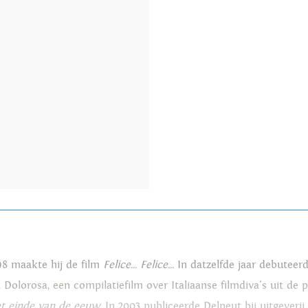
998 maakte hij de film
Felice... Felice...
In datzelfde jaar debuteer
Dolorosa, een compilatiefilm over Italiaanse filmdiva's uit de p
et einde van de eeuw
. In 2003 publiceerde Delpeut bij uitgeveri