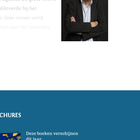
ubliceerde hij het
n
; deze roman werd
dooi voor het treuzelen,
et zwart van de spiegel
. In
CHURES