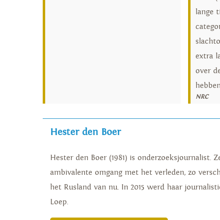
lange t
categor
slachto
extra 
over d
hebben
NRC
Hester den Boer
Hester den Boer (1981) is onderzoeksjournalist.
ambivalente omgang met het verleden, zo versche
het Rusland van nu. In 2015 werd haar journalis
Loep.