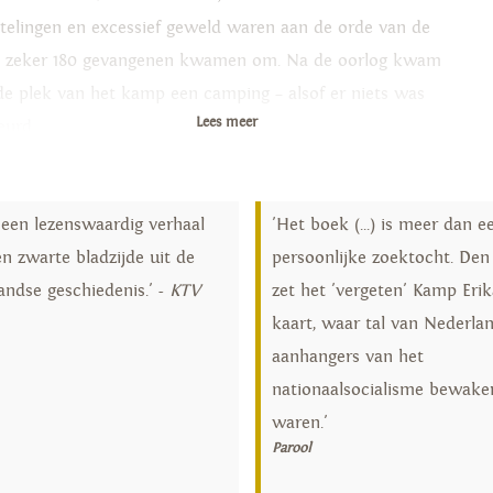
telingen en excessief geweld waren aan de orde van de
, zeker 180 gevangenen kwamen om. Na de oorlog kwam
de plek van het kamp een camping – alsof er niets was
Lees meer
eurd.
 bereid zijn we om de zwarte bladzijden uit onze eigen
chiedenis onder ogen te zien? Waar ligt de grens tussen
t een lezenswaardig verhaal
'Het boek (...) is meer dan e
d en fout? En wat bezielde de bewakers? Aan de hand
n zwarte bladzijde uit de
persoonlijke zoektocht. Den
 uitvoerig archiefonderzoek en tientallen interviews met
andse geschiedenis.' -
KTV
zet het 'vergeten' Kamp Eri
getuigen en nabestaanden ontrafelt Den Boer een
kaart, waar tal van Nederla
zwegen oorlogstrauma dat tot op de dag van vandaag
aanhangers van het
rwerkt.
nationaalsocialisme bewake
waren.'
Parool