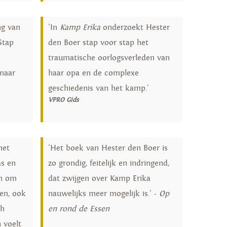
ng van
'In
Kamp Erika
onderzoekt Hester
Stap
den Boer stap voor stap het
traumatische oorlogsverleden van
naar
haar opa en de complexe
geschiedenis van het kamp.'
VPRO Gids
het
'Het boek van Hester den Boer is
as en
zo grondig, feitelijk en indringend,
en om
dat zwijgen over Kamp Erika
en, ook
nauwelijks meer mogelijk is.' -
Op
ch
en rond de Essen
 voelt