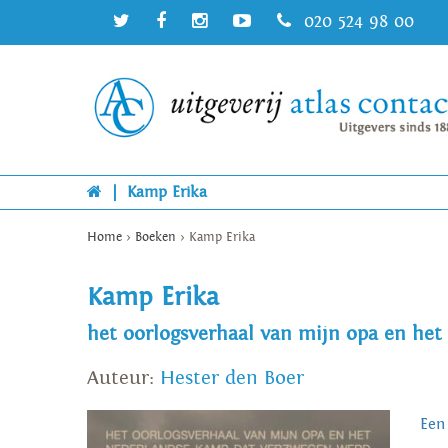
020 524 98 00
|
Kamp Erika
Home
>
Boeken
>
Kamp Erika
Kamp Erika
het oorlogsverhaal van mijn opa en he
Auteur:
Hester den Boer
Een