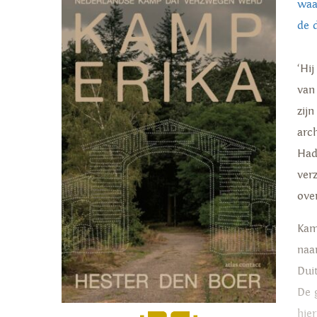
waa
de 
‘Hi
van
zij
arc
Had
ver
ove
Kam
naa
Dui
De 
hie