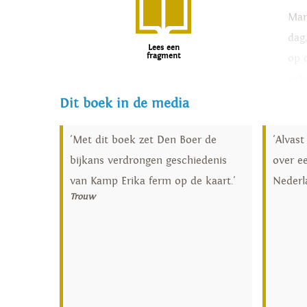
Mar
dag
Lees een
fragment
op 
geb
Dit boek in de media
Hoe
ges
'Met dit boek zet Den Boer de
'Alvas
goe
bijkans verdrongen geschiedenis
over ee
van
van Kamp Erika ferm op de kaart.'
Nederl
oog
Trouw
ver
doo