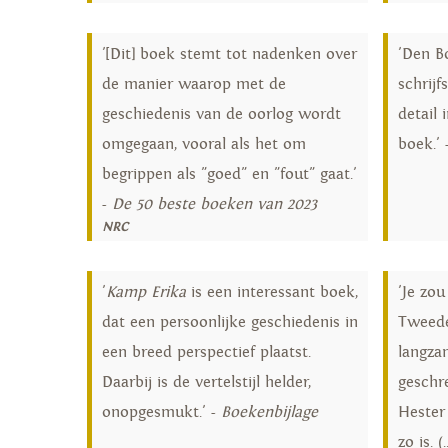
'[Dit] boek stemt tot nadenken over
'Den B
de manier waarop met de
schrijf
geschiedenis van de oorlog wordt
detail 
omgegaan, vooral als het om
boek.' 
begrippen als "goed" en "fout" gaat.'
-
De 50 beste boeken van 2023
NRC
'
Kamp Erika
is een interessant boek,
'Je zou
dat een persoonlijke geschiedenis in
Tweede
een breed perspectief plaatst.
langza
Daarbij is de vertelstijl helder,
geschr
onopgesmukt.' -
Boekenbijlage
Hester 
zo is. 