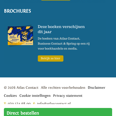
BROCHURES
© 2026 Atlas Contact
Alle rechten voorbehouden
Disclaimer
Cookies
Cookie instellingen
Privacy statement
T:
020 524 98 00
E:
info@atlascontact.nl
Weesperstraat 105A, 1018 VN, Amsterdam
Direct bestellen