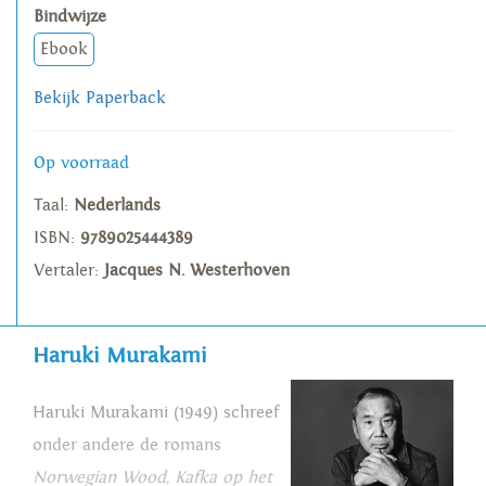
Bindwijze
Ebook
Bekijk Paperback
Op voorraad
Taal:
Nederlands
ISBN:
9789025444389
Vertaler:
Jacques N. Westerhoven
Haruki Murakami
Haruki Murakami (1949) schreef
onder andere de romans
Norwegian Wood, Kafka op het