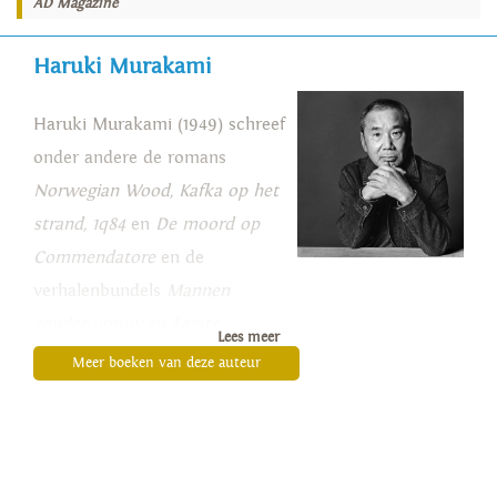
AD Magazine
Haruki Murakami
Haruki Murakami (1949) schreef
onder andere de romans
Norwegian Wood, Kafka op het
strand, 1q84
en
De moord op
Commendatore
en de
verhalenbundels
Mannen
zonder vrouw
en
Eerste
Lees meer
persoon enkelvoud
. Murakami’s
Meer boeken van deze auteur
werk wordt in meer dan veertig
landen uitgegeven en is
bekroond met talloze prijzen,
waaronder de Welt-