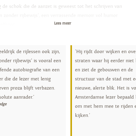
g de schok die de aanzet is geweest tot het schrijven van
n zonder rijbewijs’, een verrassende memoir vol humor
Lees meer
elfspot.
tlist Libris Literatuurprijs 2023
eldrijk de rijlessen ook zijn,
'Hij rijdt door wijken en ove
nder rijbewijs’ is vooral een
straten waar hij eerder nie
ffende autobiografie van een
en ziet de gebouwen en de
er die de lezer met lenig
structuur van de stad met e
ven proza blijft verbazen.
nieuwe, alerte blik. Het is v
olute aanrader.'
Amsterdamse lezer bepaald 
edge
om met hem mee te rijden e
kijken.'