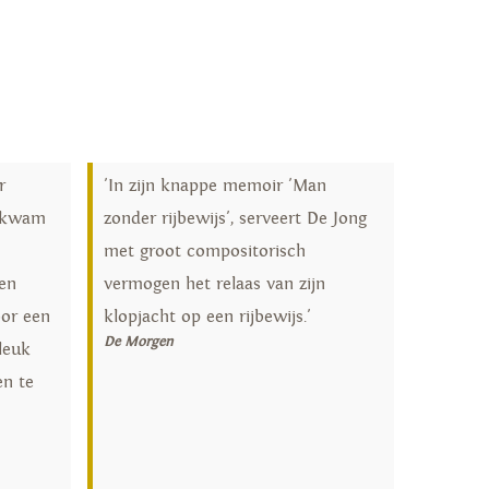
r
'In zijn knappe memoir 'Man
t kwam
zonder rijbewijs', serveert De Jong
met groot compositorisch
en
vermogen het relaas van zijn
oor een
klopjacht op een rijbewijs.'
De Morgen
leuk
n te