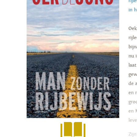
rijl
in h
Oek
rijl
bijn
nu i
laa
gew
de 
en 
gro
en 
leve
Zij