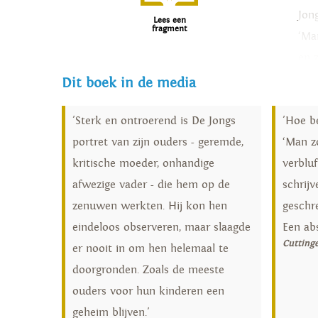
Jon
Lees een
fragment
‘Ma
en z
Dit boek in de media
Shor
'Sterk en ontroerend is De Jongs
'Hoe be
portret van zijn ouders - geremde,
‘Man zo
kritische moeder, onhandige
verblu
afwezige vader - die hem op de
schrijv
zenuwen werkten. Hij kon hen
geschre
eindeloos observeren, maar slaagde
Een abs
Cutting
er nooit in om hen helemaal te
doorgronden. Zoals de meeste
ouders voor hun kinderen een
geheim blijven.'