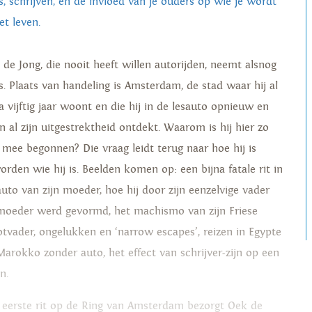
es, schrijven, en de invloed van je ouders op wie je wordt
et leven.
 de Jong, die nooit heeft willen autorijden, neemt alsnog
es. Plaats van handeling is Amsterdam, de stad waar hij al
a vijftig jaar woont en die hij in de lesauto opnieuw en
n al zijn uitgestrektheid ontdekt. Waarom is hij hier zo
t mee begonnen? Die vraag leidt terug naar hoe hij is
orden wie hij is. Beelden komen op: een bijna fatale rit in
auto van zijn moeder, hoe hij door zijn eenzelvige vader
moeder werd gevormd, het machismo van zijn Friese
otvader, ongelukken en ‘narrow escapes’, reizen in Egypte
Marokko zonder auto, het effect van schrijver-zijn op een
n.
n eerste rit op de Ring van Amsterdam bezorgt Oek de