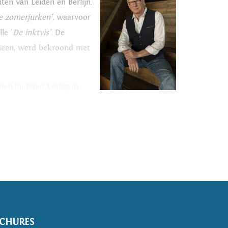
ten van Leiden en Berlijn.
 zomerjurken'
, waarvoor
le '
De inktvis'
. De
heen, werd bekroond met
nen bij Piper Verlag in
ontvangen werd. Het werd
 in Duitsland, Frankrijk en
tlas'
, met zes onbekende,
 Gouden Uil, de F.
n dit essay op zoek naar
CHURES