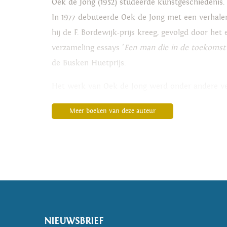
Oek de Jong (1952) studeerde kunstgeschiedenis. 
In 1977 debuteerde Oek de Jong met een verhale
hij de F. Bordewijk-prijs kreeg, gevolgd door het 
verzameling essays '
Een man die in de toekomst s
de Busken Huetprijs.
Het werk van Oek de Jong werd onder andere vert
München, kreeg lovende kritieken. In oktober 2
Meer boeken van deze auteur
in België genomineerd voor de Gouden Uil en in N
Denemarken.
Oek de Jongs dagboek '
De wonderen van de heil
autobiografische teksten uit het begin van Oek d
De roman
'Pier en oceaan'
uit 2012 stond op de 
Bordewijk-prijs en de Zeeuwse Boekenprijs. In 20
NIEUWSBRIEF
het unieke en het onvervangbare van de roman.