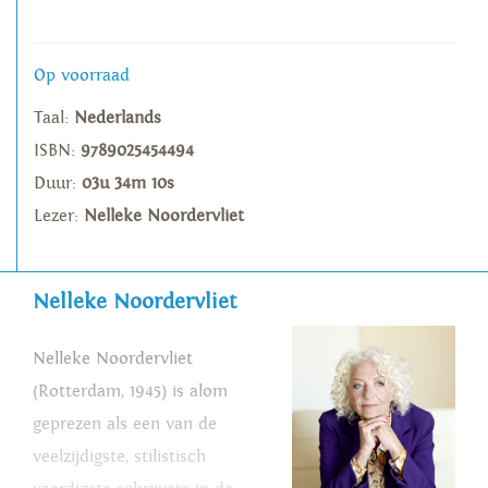
Op voorraad
Taal:
Nederlands
ISBN:
9789025454494
Duur:
03u 34m 10s
Lezer:
Nelleke Noordervliet
Nelleke Noordervliet
Nelleke Noordervliet
(Rotterdam, 1945) is alom
geprezen als een van de
veelzijdigste, stilistisch