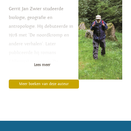
Gerrit Jan Zwier studeerde
biologie, geografie en
antropologie. Hij debuteerde in
1978 met 'De noordkromp en
andere verhalen'. Later
publiceerde hij romans
('Allemaal projectie', 'De
Lees meer
inquisiteur', 'De dwaze
eilanden'), reisboeken en een
Meer boeken van deze auteur
antropologische thriller
('Antropologen te velde'). Als
schrijver en reisjournalist is hij
gespecialiseerd in noordelijke
gebieden. Hij schreef een boek