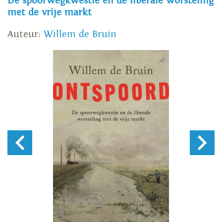
De spoorwegkwestie en de liberale worsteling
met de vrije markt
Auteur:
Willem de Bruin