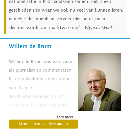
nationalisatie in 1937 handzaam samen. Het is een
geschiedenisles waar we ook nu veel van kunnen leren,
namelijk dat openbaar vervoer niet beter, maar
slechter wordt van marktwerking.’ -
Wynia's Week
Willem de Bruin
Willem de Bruin was werkzaam
als journalist en commentator
bij de Volkskrant en is auteur
van diverse
geschiedenisboeken. In 2014
verscheen bij uitgeverij Atlas
Contact Je moet hier zijn
Lees meer
geweest, een boek over
Meer boeken van deze auteur