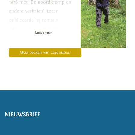
1978 met 'De noordkromp en
andere verhalen'. Later
publiceerde hij romans
('Allemaal projectie', 'De
Lees meer
inquisiteur', 'De dwaze
eilanden'), reisboeken en een
Meer boeken van deze auteur
antropologische thriller
('Antropologen te velde'). Als
schrijver en reisjournalist is hij
gespecialiseerd in noordelijke
gebieden. Hij schreef een boek
over Lapland ('Altijd Lapland')
en twee boeken over IJsland:
NIEUWSBRIEF
'Land van grote eenzaamheid'
en de historische roman 'De