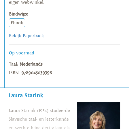
eigen webwinkel.
Bindwijze
Ebook
Bekijk Paperback
Op voorraad
Taal:
Nederlands
ISBN:
9789045039398
Laura Starink
Laura Starink (1954) studeerde
Slavische taal- en letterkunde
en werkte bijna dertig jaar als