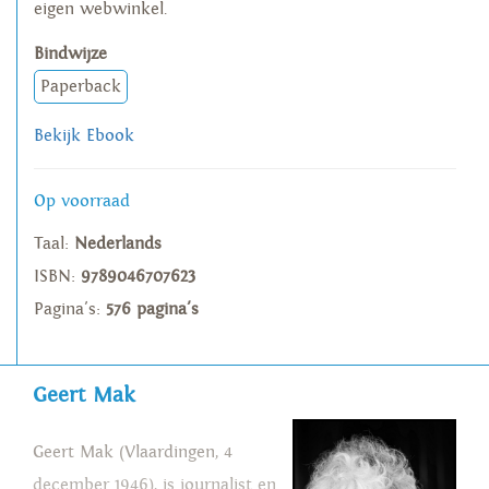
eigen webwinkel.
Bindwijze
Paperback
Bekijk Ebook
Op voorraad
Taal:
Nederlands
ISBN:
9789046707623
Pagina's:
576 pagina's
Geert Mak
Geert Mak (Vlaardingen, 4
december 1946), is journalist en