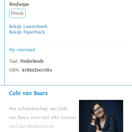
Bindwijze
Ebook
Bekijk Luisterboek
Bekijk Paperback
Op voorraad
Taal:
Nederlands
ISBN:
9789025477264
Cobi van Baars
Het schrijverschap van Cobi
van Baars wint met elke nieuwe
titel aan betekenis en