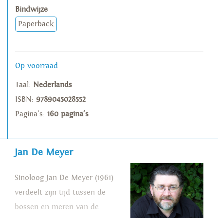
Bindwijze
Paperback
Op voorraad
Taal:
Nederlands
ISBN:
9789045028552
Pagina's:
160 pagina's
Jan De Meyer
Sinoloog Jan De Meyer (1961)
verdeelt zijn tijd tussen de
bossen en meren van de