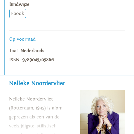
Bindwijze
Ebook
Op voorraad
Taal:
Nederlands
ISBN:
9789045705866
Nelleke Noordervliet
Nelleke Noordervliet
(Rotterdam, 1945) is alom
geprezen als een van de
veelzijdigste, stilistisch