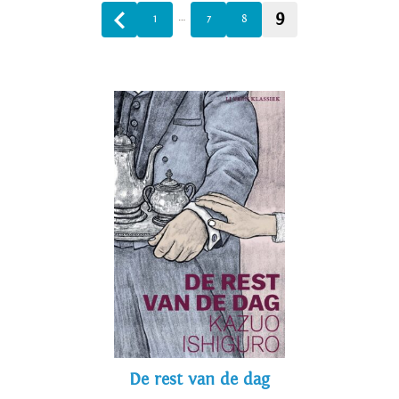
9
…
1
7
8
De rest van de dag