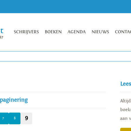
SCHRIJVERS
BOEKEN
AGENDA
NIEUWS
CONTA
Lee
 paginering
Altij
boeke
9
aan 
7
8