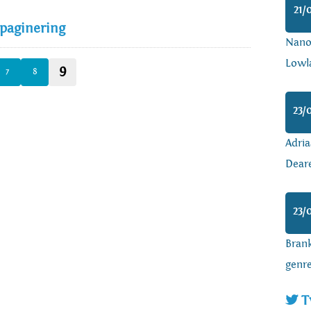
21/
 paginering
Nanoa
Lowl
9
7
8
23/
Adria
Dear
23/
Brank
genr
T