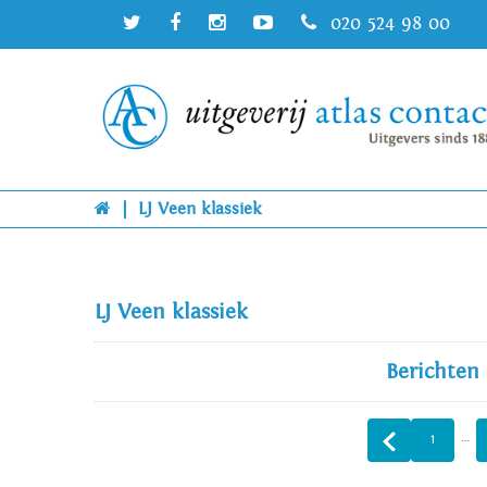
020 524 98 00
|
LJ Veen klassiek
LJ Veen klassiek
Berichten
…
1