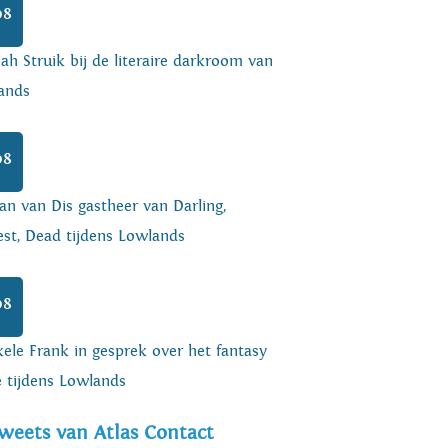
08
h Struik bij de literaire darkroom van
ands
08
an van Dis gastheer van Darling,
est, Dead tijdens Lowlands
08
ele Frank in gesprek over het fantasy
e tijdens Lowlands
weets van Atlas Contact