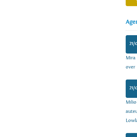
Age
21/
Mira
over 
21/
Mili
auteu
Lowl