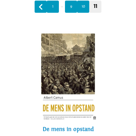
11
…
1
9
10
De mens in opstand