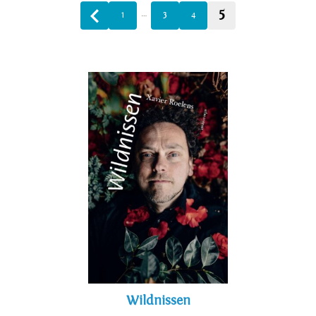
5
…
1
3
4
Wildnissen