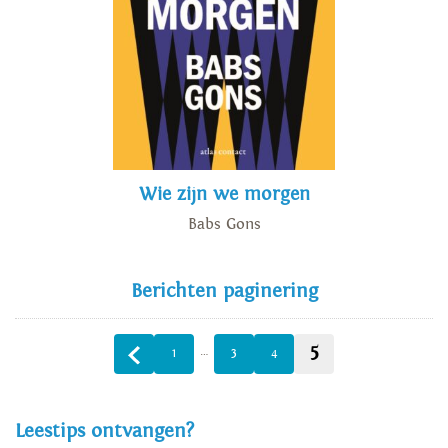
Wie zijn we morgen
Babs Gons
Berichten paginering
5
…
1
3
4
Leestips ontvangen?