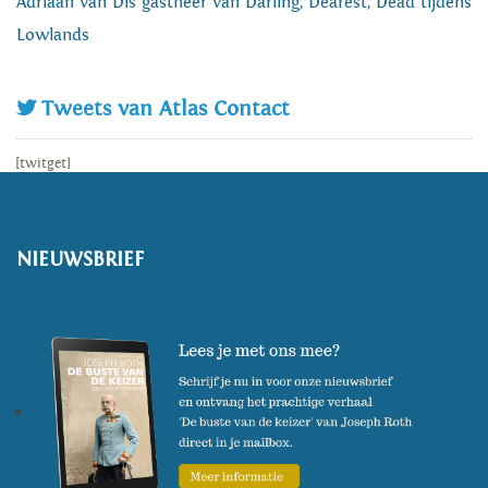
Adriaan van Dis gastheer van Darling, Dearest, Dead tijdens
Lowlands
Tweets van Atlas Contact
[twitget]
NIEUWSBRIEF