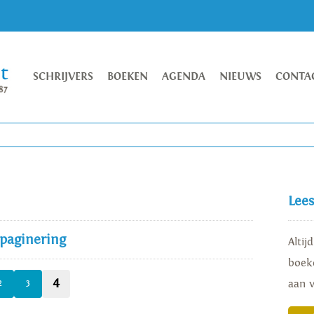
SCHRIJVERS
BOEKEN
AGENDA
NIEUWS
CONTA
Lee
 paginering
Altij
boeke
4
aan 
2
3