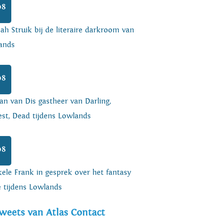
08
h Struik bij de literaire darkroom van
ands
08
an van Dis gastheer van Darling,
est, Dead tijdens Lowlands
08
ele Frank in gesprek over het fantasy
e tijdens Lowlands
weets van Atlas Contact