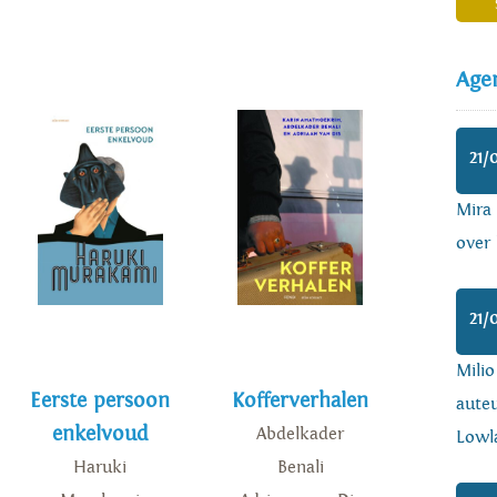
Age
21/
Mira
over 
21/
Mili
Eerste persoon
Kofferverhalen
auteu
enkelvoud
Abdelkader
Lowl
Haruki
Benali