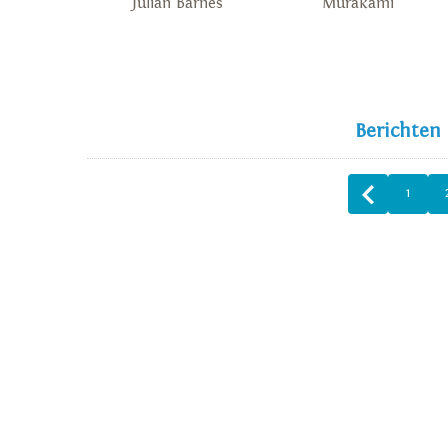
Julian Barnes
Murakami
Berichten
1