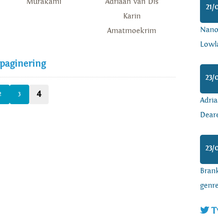
Murakami
Adriaan van Dis
21/
Karin
Nanoa
Amatmoekrim
Lowl
 paginering
23/
4
2
3
Adria
Dear
23/
Brank
genr
T