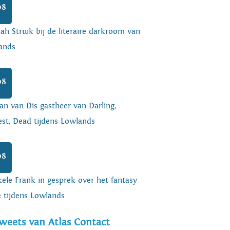
08
h Struik bij de literaire darkroom van
ands
08
an van Dis gastheer van Darling,
est, Dead tijdens Lowlands
08
ele Frank in gesprek over het fantasy
e tijdens Lowlands
weets van Atlas Contact