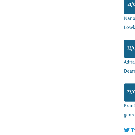
21/
Nanoa
Lowl
23/
Adria
Dear
23/
Brank
genr
T