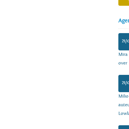
Age
21/
Mira
over 
21/
Mili
auteu
Lowl