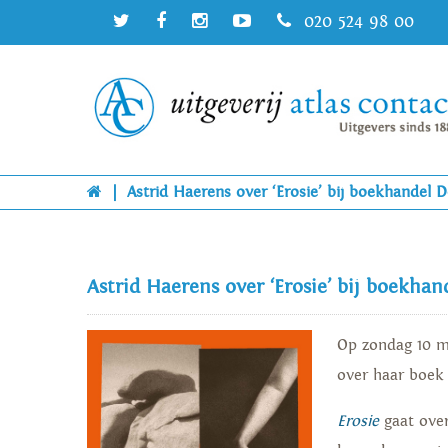
020 524 98 00
|
Astrid Haerens over ‘Erosie’ bij boekhandel 
Astrid Haerens over ‘Erosie’ bij boekha
Op zondag 10 m
over haar boe
Erosie
gaat over