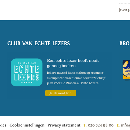
[twitg
CLUB VAN ECHTE LEZERS
BRO
kies
Cookie instellingen
Privacy statement
T:
020 524 98 00
E:
info