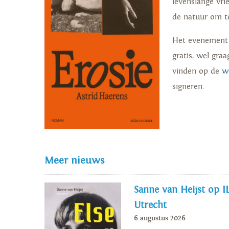
levenslange vrie
de natuur om t
Het evenement b
gratis, wel gra
vinden op de
w
signeren.
Meer nieuws
Sanne van Heijst op I
Utrecht
6 augustus 2026