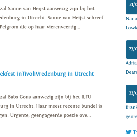
21/
al Sanne van Heijst aanwezig zijn bij het
redenburg in Utrecht. Sanne van Heijst schreef
Nanoa
 Pelgrom die op haar vierenveertig...
Lowl
23/
Adria
Dear
kfest inTivoliVredenburg in Utrecht
23/
al Babs Gons aanwezig zijn bij het ILFU
burg in Utrecht. Haar meest recente bundel is
Brank
gen. Urgente, geëngageerde poëzie ove...
genr
T