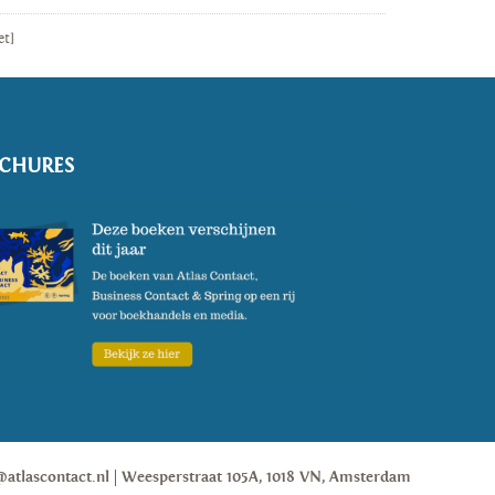
et]
CHURES
@atlascontact.nl
Weesperstraat 105A, 1018 VN, Amsterdam