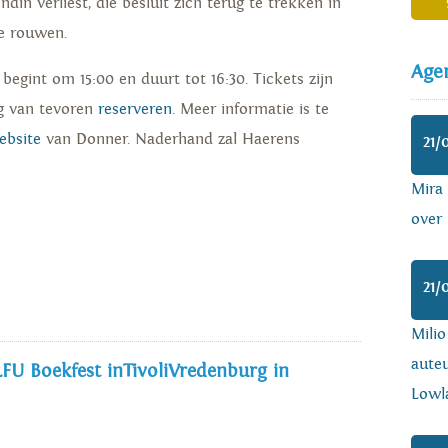
ndin verliest, die besluit zich terug te trekken in
e rouwen.
Age
egint om 15:00 en duurt tot 16:30. Tickets zijn
ag van tevoren
reserveren
. Meer informatie is te
ebsite
van Donner. Naderhand zal Haerens
21/
Mira
over 
21/
Mili
auteu
LFU Boekfest inTivoliVredenburg in
Lowl