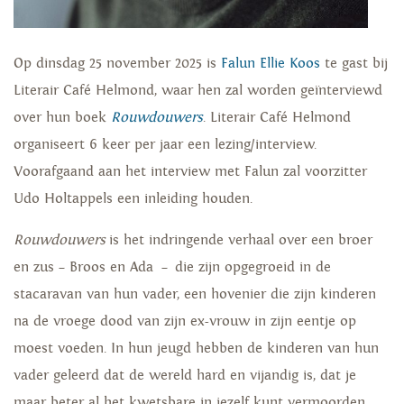
Op dinsdag 25 november 2025 is
Falun Ellie Koos
te gast bij
Literair Café Helmond, waar hen zal worden geïnterviewd
over hun boek
Rouwdouwers
.
Literair Café Helmond
organiseert 6 keer per jaar een lezing/interview.
Voorafgaand aan het interview met Falun zal voorzitter
Udo Holtappels een inleiding houden.
Rouwdouwers
is het indringende verhaal over een broer
en zus – Broos en Ada – die zijn opgegroeid in de
stacaravan van hun vader, een hovenier die zijn kinderen
na de vroege dood van zijn ex-vrouw in zijn eentje op
moest voeden. In hun jeugd hebben de kinderen van hun
vader geleerd dat de wereld hard en vijandig is, dat je
maar beter al het kwetsbare in jezelf kunt vermoorden.